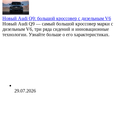
Тренды рынка
Опыт клиентов
Юридические аспекты
Ремонт и сертификация
Новый Audi Q9: большой кроссовер с дизельным V6
Обзор авто из США
Новый Audi Q9 — самый большой кроссовер марки с
дизельным V6, три ряда сидений и инновационные
технологии. Узнайте больше о его характеристиках.
29.07.2026