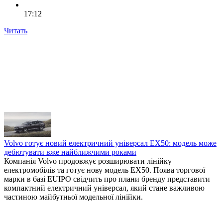
17:12
Читать
Volvo готує новий електричний універсал EX50: модель може
дебютувати вже найближчими роками
Компанія Volvo продовжує розширювати лінійку
електромобілів та готує нову модель EX50. Поява торгової
марки в базі EUIPO свідчить про плани бренду представити
компактний електричний універсал, який стане важливою
частиною майбутньої модельної лінійки.