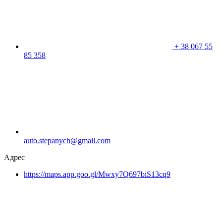
+
38 067 55
85 358
auto.stepanych@gmail.com
Адрес
https://maps.app.goo.gl/Mwxy7Q697biS13cq9