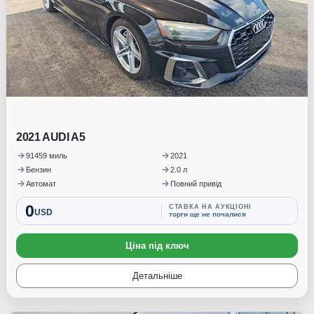
2021 AUDI A5
91459 миль
2021
Бензин
2.0 л
Автомат
Повний привід
0
СТАВКА НА АУКЦІОНІ
USD
торги ще не почалися
Ціна під ключ
Детальніше