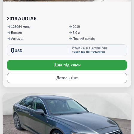
2019 AUDI A6
126064 миль
2019
Бензин
3.0 л
Автомат
Повний привід
0
СТАВКА НА АУКЦІОНІ
USD
торги ще не почалися
Ціна під ключ
Детальніше
Під замовлення