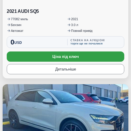
2021 AUDI SQ5
77082 миль
2021
Бензин
3.0 л
Автомат
Повний привід
0
СТАВКА НА АУКЦІОНІ
USD
торги ще не почалися
Ціна під ключ
Детальніше
Під замовлення