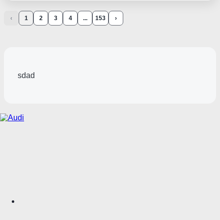
‹
1
2
3
4
...
153
›
sdad