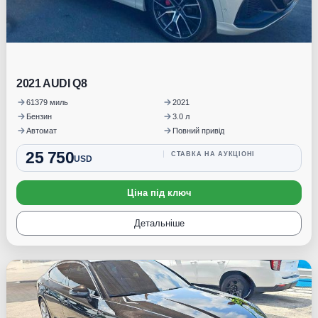
2021 AUDI Q8
61379 миль
2021
Бензин
3.0 л
Автомат
Повний привід
25 750
СТАВКА НА АУКЦІОНІ
USD
Ціна під ключ
Детальніше
Під замовлення