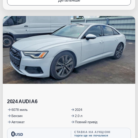
Детальніше
Під замовлення
2024 AUDI A6
6078 миль
2024
Бензин
2.0 л
Автомат
Повний привід
0
СТАВКА НА АУКЦІОНІ
USD
торги ще не почалися