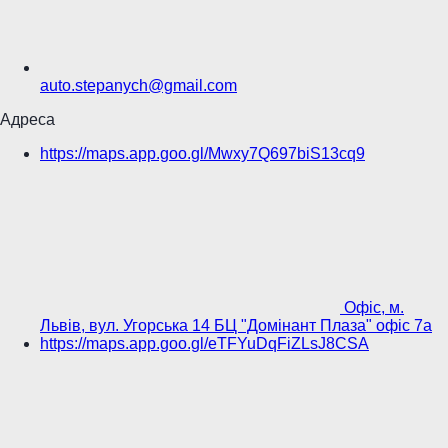
auto.stepanych@gmail.com
Адреса
https://maps.app.goo.gl/Mwxy7Q697biS13cq9
Офіс, м.
Львів, вул. Угорська 14 БЦ "Домінант Плаза" офіс 7а
https://maps.app.goo.gl/eTFYuDqFiZLsJ8CSA