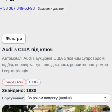
+
38 067 349-63-93
Замовити дзвінок
Фільтри
Audi з США під ключ
×
AI консультант
на звʼязку
Автомобілі Audi з аукціонів США з повним супроводом:
підбір, перевірка, купівля, доставка, розмитнення, ремонт
Вітаю! Я AI-консультант Stepanych Auto.
і сертифікація.
Допоможу знайти авто в каталозі, порівняти
варіанти та орієнтовно розрахувати вартість.
Скинути все
×
AUDI ×
Toyota
Volkswagen
Ford
BMW
Audi
Знайдено: 1830
Tesla
Сортування:
Під замовлення