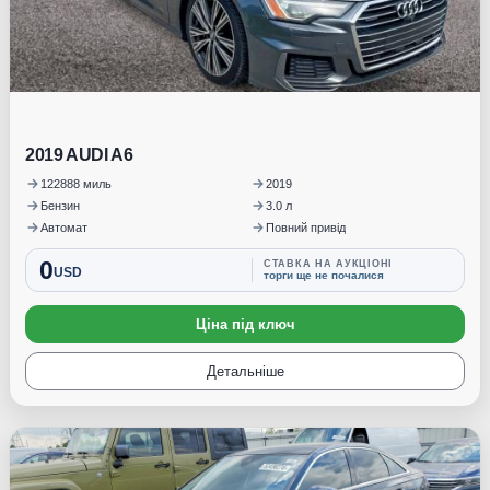
2019 AUDI A6
122888 миль
2019
Бензин
3.0 л
Автомат
Повний привід
0
СТАВКА НА АУКЦІОНІ
USD
торги ще не почалися
Ціна під ключ
Детальніше
Під замовлення