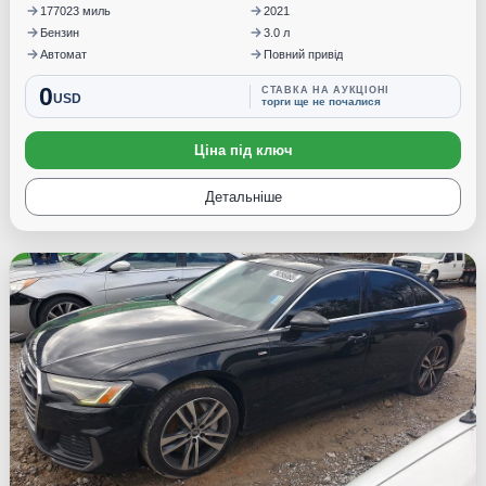
177023 миль
2021
Бензин
3.0 л
Автомат
Повний привід
0
СТАВКА НА АУКЦІОНІ
USD
торги ще не почалися
Ціна під ключ
Детальніше
Під замовлення