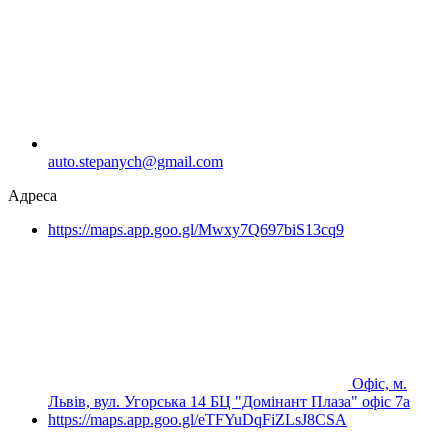
auto.stepanych@gmail.com
Адреса
https://maps.app.goo.gl/Mwxy7Q697biS13cq9
Офіс, м.
Львів, вул. Угорська 14 БЦ "Домінант Плаза" офіс 7а
https://maps.app.goo.gl/eTFYuDqFiZLsJ8CSA