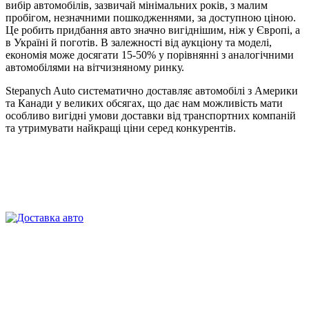
вибір автомобілів, зазвичай мінімальних років, з малим
пробігом, незначними пошкодженнями, за доступною ціною.
Це робить придбання авто значно вигіднішим, ніж у Європі, а
в Україні й поготів. В залежності від аукціону та моделі,
економія може досягати 15-50% у порівнянні з аналогічними
автомобілями на вітчизняному ринку.
Stepanych Auto систематично доставляє автомобілі з Америки
та Канади у великих обсягах, що дає нам можливість мати
особливо вигідні умови доставки від транспортних компаній
та утримувати найкращі ціни серед конкурентів.
Заповніть коротку форму ПРЯМО ЗАРАЗ
Відправити заявку