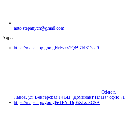
auto.stepanych@gmail.com
Адрес
https://maps.app.goo.gl/Mwxy7Q697biS13cq9
Офис г.
Львов, ул. Венгерская 14 БЦ "Доминант Плаза" офис 7а
https://maps.app.goo.gl/eTFYuDqFiZLsJ8CSA