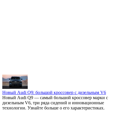
Сортувати:
Все статтьи
Все статьи
Тренды рынка
Опыт клиентов
Юридические аспекты
Ремонт и сертификация
Новый Audi Q9: большой кроссовер с дизельным V6
Обзор авто из США
Новый Audi Q9 — самый большой кроссовер марки с
дизельным V6, три ряда сидений и инновационные
технологии. Узнайте больше о его характеристиках.