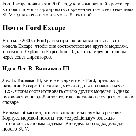
Ford Escape появился в 2001 году как компактный кроссовер,
который помог сформировать современный сегмент семейных
SUV. Однако его история могла быть иной.
Почти Ford Excape
В начале 2000-х Ford рассматривал возможность назвать
модель Excape, чтобы она соответствовала другим моделям,
таким как Explorer и Expedition. Однако эта идея не прошла
через совет директоров.
Идея Лео В. Вильямса III
Лео В. Вильямс III, ветеран маркетинга Ford, предложил
название Excape. Он считал, что оно должно начинаться с
«Ex», чтобы соответствовать стилю других моделей. Однако
руководство не одобрило это, так как слово не существовало в
словаре.
Вильямс объяснил, что его вдохновила служба в резерве
Корпуса морской пехоты, где «expeditionary» означало
готовность к любым задачам. Это идеально подходило для
нового SUV.