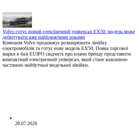
Volvo готує новий електричний універсал EX50: модель може
дебютувати вже найближчими роками
Компанія Volvo продовжує розширювати лінійку
електромобілів та готує нову модель EX50. Поява торгової
марки в базі EUIPO свідчить про плани бренду представити
компактний електричний універсал, який стане важливою
частиною майбутньої модельної лінійки.
28.07.2026