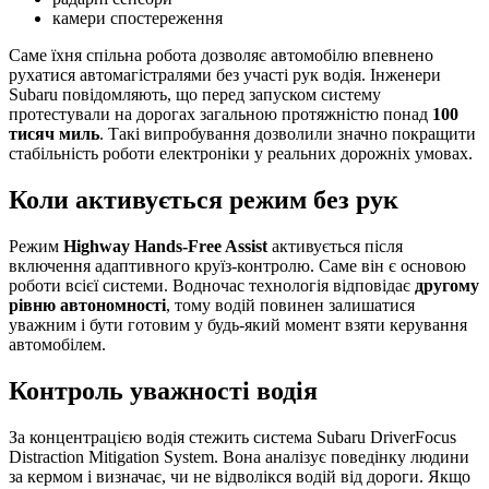
камери спостереження
Саме їхня спільна робота дозволяє автомобілю впевнено
рухатися автомагістралями без участі рук водія. Інженери
Subaru повідомляють, що перед запуском систему
протестували на дорогах загальною протяжністю понад
100
тисяч миль
. Такі випробування дозволили значно покращити
стабільність роботи електроніки у реальних дорожніх умовах.
Коли активується режим без рук
Режим
Highway Hands-Free Assist
активується після
включення адаптивного круїз-контролю. Саме він є основою
роботи всієї системи. Водночас технологія відповідає
другому
рівню автономності
, тому водій повинен залишатися
уважним і бути готовим у будь-який момент взяти керування
автомобілем.
Контроль уважності водія
За концентрацією водія стежить система Subaru DriverFocus
Distraction Mitigation System. Вона аналізує поведінку людини
за кермом і визначає, чи не відволікся водій від дороги. Якщо