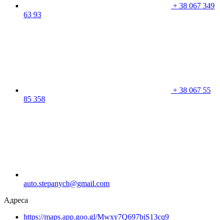
+
38 067 349
63 93
+
38 067 55
85 358
auto.stepanych@gmail.com
Адреса
https://maps.app.goo.gl/Mwxy7Q697biS13cq9