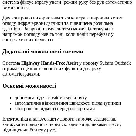
система фіксує втрату уваги, режим руху без рук автоматично
вимикається.
Для контролю використовується камера з широким кутом
огляду, інфрачервоні датчики та підвищена роздільна
здатність. Завдяки цьому система може відстежувати
напрямок погляду навіть тоді, коли водій перебуває у
сонцезахисних окулярах.
Додаткові можливості системи
Система
Highway Hands-Free Assist
у новому Subaru Outback
отримала ще кілька корисних функцій для руху
автомагістралями.
Основні можливості
допомога під час зміни смуги руху
автоматичне відновлення швидкості після зупинки
контроль швидкості перед поворотами
Електроніка аналізує карту дороги та може заздалегідь
знижувати швидкість перед складними ділянками траси,
підвищуючи безпеку руху.