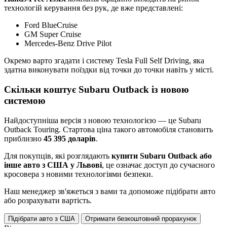
технологій керування без рук, де вже представлені:
Ford BlueCruise
GM Super Cruise
Mercedes‑Benz Drive Pilot
Окремо варто згадати і систему Tesla Full Self Driving, яка
здатна виконувати поїздки від точки до точки навіть у місті.
Скільки коштує Subaru Outback із новою
системою
Найдоступніша версія з новою технологією — це Subaru
Outback Touring. Стартова ціна такого автомобіля становить
приблизно
45 395 доларів
.
Для покупців, які розглядають
купити Subaru Outback або
інше авто з США у Львові
, це означає доступ до сучасного
кросовера з новими технологіями безпеки.
Наш менеджер зв'яжеться з вами та допоможе підібрати авто
або розрахувати вартість.
Підібрати авто з США
Отримати безкоштовний прорахунок