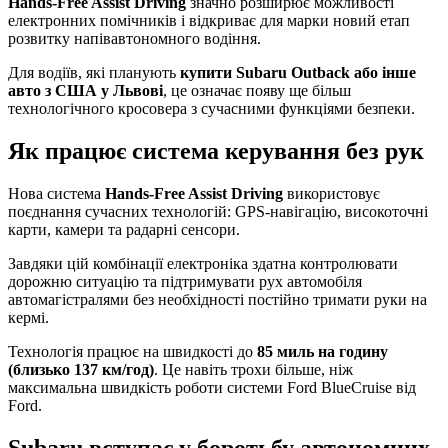
Hands-Free Assist Driving
значно розширює можливості
електронних помічників і відкриває для марки новий етап
розвитку напівавтономного водіння.
Для водіїв, які планують
купити Subaru Outback або інше
авто з США у Львові
, це означає появу ще більш
технологічного кросовера з сучасними функціями безпеки.
Як працює система керування без рук
Нова система
Hands-Free Assist Driving
використовує
поєднання сучасних технологій: GPS-навігацію, високоточні
карти, камери та радарні сенсори.
Завдяки цій комбінації електроніка здатна контролювати
дорожню ситуацію та підтримувати рух автомобіля
автомагістралями без необхідності постійно тримати руки на
кермі.
Технологія працює на швидкості до
85 миль на годину
(близько 137 км/год)
. Це навіть трохи більше, ніж
максимальна швидкість роботи системи Ford BlueCruise від
Ford.
Subaru вступає у боротьбу автономних