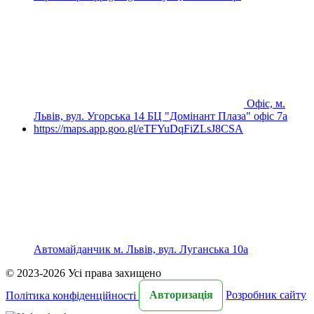
Офіс, м.
Львів, вул. Угорська 14 БЦ "Домінант Плаза" офіс 7а
https://maps.app.goo.gl/eTFYuDqFiZLsJ8CSA
Автомайданчик м. Львів, вул. Луганська 10а
© 2023-2026 Усі права захищено
Політика конфіденційності
Авторизація
Розробник сайту