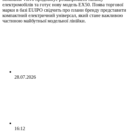
електромобілів та готує нову модель EX50. Поява торгової
марки в базі EUIPO свідчить про плани бренду представити
компактний електричний універсал, який стане важливою
частиною майбутньої модельної лінійки.
28.07.2026
16:12