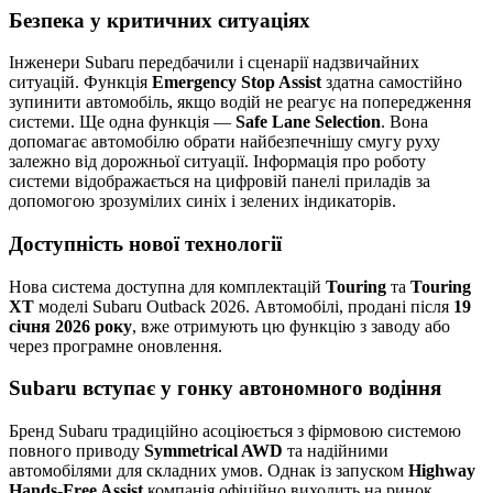
Безпека у критичних ситуаціях
Інженери Subaru передбачили і сценарії надзвичайних
ситуацій. Функція
Emergency Stop Assist
здатна самостійно
зупинити автомобіль, якщо водій не реагує на попередження
системи. Ще одна функція —
Safe Lane Selection
. Вона
допомагає автомобілю обрати найбезпечнішу смугу руху
залежно від дорожньої ситуації. Інформація про роботу
системи відображається на цифровій панелі приладів за
допомогою зрозумілих синіх і зелених індикаторів.
Доступність нової технології
Нова система доступна для комплектацій
Touring
та
Touring
XT
моделі Subaru Outback 2026. Автомобілі, продані після
19
січня 2026 року
, вже отримують цю функцію з заводу або
через програмне оновлення.
Subaru вступає у гонку автономного водіння
Бренд Subaru традиційно асоціюється з фірмовою системою
повного приводу
Symmetrical AWD
та надійними
автомобілями для складних умов. Однак із запуском
Highway
Hands-Free Assist
компанія офіційно виходить на ринок