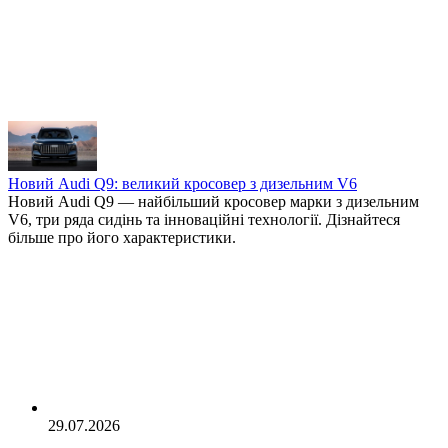
Всі статті
Всі категорії
Тренди ринку
Досвід клієнтів
Юридичні аспекти
Ремонт та сертифікація
Новий Audi Q9: великий кросовер з дизельним V6
Огляд авто з США
Новий Audi Q9 — найбільший кросовер марки з дизельним
V6, три ряда сидінь та інноваційні технології. Дізнайтеся
більше про його характеристики.
29.07.2026