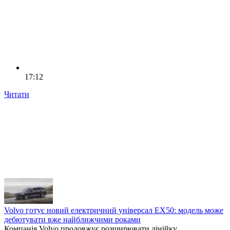
17:12
Читати
Volvo готує новий електричний універсал EX50: модель може
дебютувати вже найближчими роками
Компанія Volvo продовжує розширювати лінійку