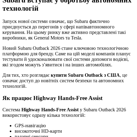
технологій
Запуск нової системи означає, що Subaru фактично
приєднується до перегонів у сфері напівавтономного
керування. На цьому ринку вже активно представлені такі
виробники, як General Motors та Tesla.
Новий Subaru Outback 2026 стане ключовою технологічною
платформою для бренду. Саме на цій моделі компанія планує
тестувати й удосконалювати свої системи допомоги водієві,
які згодом можуть з’явитися і на інших автомобілях.
Для тих, хто розглядає
купити Subaru Outback з США
, це
означає доступ до новітніх систем безпеки та автономних
технологій.
Як працює Highway Hands-Free Assist
Система
Highway Hands-Free Assist
у Subaru Outback 2026
використовує одразу кілька технологій:
GPS-навігацію
високоточні HD-карти
радарні сенсори